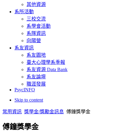
其他資源
系所活動
三校交流
系學會活動
系隊資訊
向陽營
系友資訊
系友園地
臺大心理學系季報
系友資源 Data Bank
系友論壇
職涯發展
PsycINFO
Skip to content
常用資訊
獎學金/獎勵金訊息
傅鐘獎學金
傅鐘獎學金