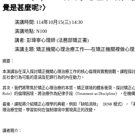
覺是甚麼呢?〉
演講時間:
114年10月15(三) 14:30
演講地點:
N100
講者:
彭瑋寧心理師 (法務部矯正署)
演講主題:
矯正機關心理治療工作──在矯正機關裡做心理
摘要：
本演講旨在深入探討矯正機關心理治療工作的核心倫理與實務挑戰。課程探
反社會行為可能的意涵及犯罪行為的內在動力。
其次，我們將聚焦於矯正心理治療的本質、矯正環境的體系衝突，探討矯正
Role）的倫理困境、將治療作為紀律手段
（Treatment as Disci
最後，課程將介紹矯正心理學的典範，例如「缺陷消除」（RNR 模式），「
理治療空間，學習如何在強制環境中實現真正的改變。
講者簡介：