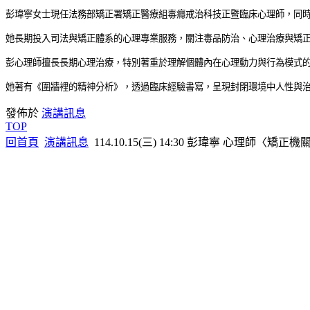
彭瑋寧女士現任法務部矯正署矯正醫療組毒癮戒治科技正暨臨床心理師，同
她長期投入司法與矯正體系的心理專業服務，關注毒品防治、心理治療與矯
彭心理師擅長長期心理治療，特別著重於理解個體內在心理動力與行為模式
她著有《圍牆裡的精神分析》，透過臨床經驗書寫，呈現封閉環境中人性與
發佈於
演講訊息
TOP
回首頁
演講訊息
114.10.15(三) 14:30 彭瑋寧 心