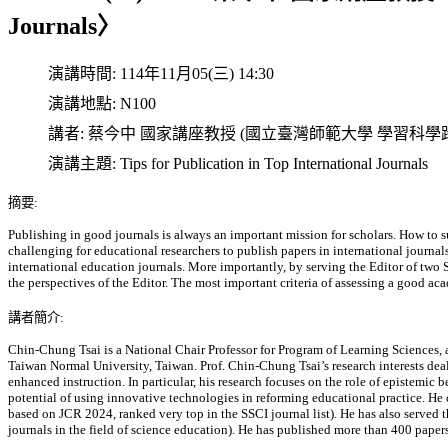
Journals〉
演講時間:
114年11月05(三) 14:30
演講地點:
N100
講者:
蔡今中 國家講座教授 (國立臺灣師範大學 學習科學
演講主題:
Tips for Publication in Top International Journals
摘要
:
Publishing in good journals is always an important mission for scholars. How to succ
challenging for educational researchers to publish papers in international journal
international education journals. More importantly, by serving the Editor of two SS
the perspectives of the Editor. The most important criteria of assessing a good ac
講者簡介:
Chin-Chung Tsai is a National Chair Professor for Program of Learning Sciences, as
Taiwan Normal University, Taiwan. Prof. Chin-Chung Tsai’s research interests deal
enhanced instruction. In particular, his research focuses on the role of epistemic 
potential of using innovative technologies in reforming educational practice. He 
based on JCR 2024, ranked very top in the SSCI journal list). He has also served 
journals in the field of science education). He has published more than 400 paper