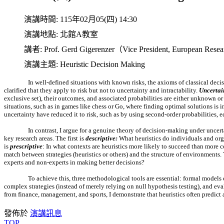
演講時間:
115年02月05(四) 14:30
演講地點:
北館A教室
講者:
Prof. Gerd Gigerenzer（Vice President, European Resea
演講主題:
Heuristic Decision Making
In well-defined situations with known risks, the axioms of classical de
clarified that they apply to risk but not to uncertainty and intractability.
Uncertai
exclusive set), their outcomes, and associated probabilities are either unknown 
situations, such as in games like chess or Go, where finding optimal solutions i
uncertainty have reduced it to risk, such as by using second-order probabilities, e
In contrast, I argue for a genuine theory of decision-making under uncert
key research areas. The first is
descriptive:
What heuristics do individuals and or
is
prescriptive
: In what contexts are heuristics more likely to succeed than more 
match between strategies (heuristics or others) and the structure of environments. 
experts and non-experts in making better decisions?
To achieve this, three methodological tools are essential: formal models 
complex strategies (instead of merely relying on null hypothesis testing), and eva
from finance, management, and sports, I demonstrate that heuristics often predict 
發佈於
演講訊息
TOP