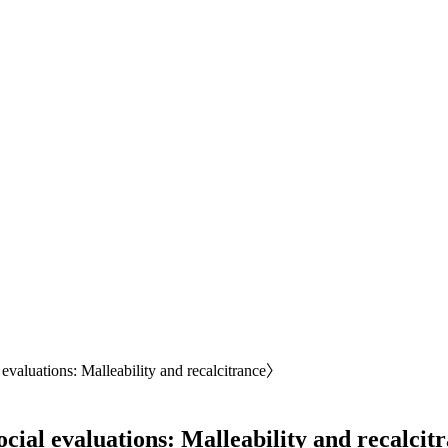
aluations: Malleability and recalcitrance〉
ial evaluations: Malleability and recalci