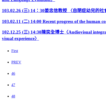
103.02.26 (三) 14：30姜忠信教授 〈自閉
103.02.11 (二) 14:00 Recent progress of the human 
102.12.25 (三) 14:30陳奕全博士〈Audiovisual integration 
visual experience〉
First
PREV
46
47
48