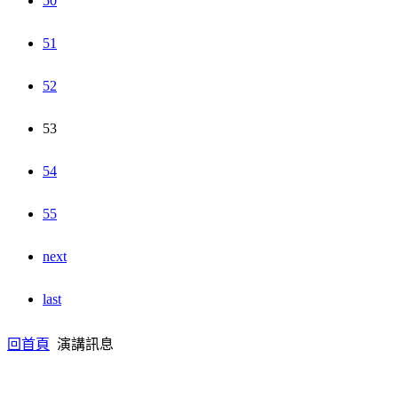
50
51
52
53
54
55
next
last
回首頁
演講訊息