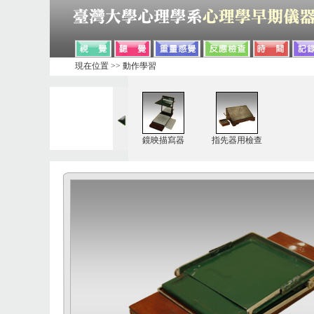
現在位置 >> 動作學習
鏡映描寫器
指先器用檢查