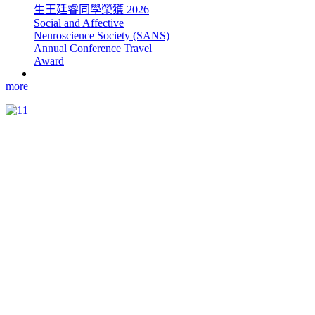
生王廷睿同學榮獲 2026
Social and Affective
Neuroscience Society (SANS)
Annual Conference Travel
Award
more