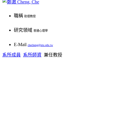
提供課程
學歷
1991-1995：國立台灣科技大學企業管理技術系兼任教授
職稱
助理教授
1985-1991：政治作戰學校心理學系副教授、教授兼系主任
普通心理學
國立台灣大學心理學博士
1992-1994：中國心理學會理事兼秘書長
研究領域
普通心理學
學歷
1987-1988：美國柏克萊加州大學工業關係研究所研究員
E-Mail
checheng@ntu.edu.tw
Ph.D., 國立臺灣大學
1977-1979：國防部軍事心理研究中心研究員
系所成員
系所師資
兼任教授
辦公室/電話
.
學術榮譽
提供課程
第七屆管理學在中國年會邀請主題演講（昆明）（2014）
普通心理學
第六屆中國管理研究國際學會年會邀請主題演講（北京）（2014）
學歷
管理學報論文獎（2013） 第八屆華人心理學家國際學術研討會邀請主題演講（北京）（201
Ph.D., 國立臺灣大學
兩岸大學領導力論壇與學術研討會邀請主題演講（北京）（2012）