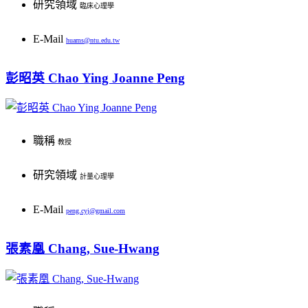
研究領域
忠誠
臨床心理學
E-Mail
提供課程
huams@ntu.edu.tw
辦公室/電話
彭昭英 Chao Ying Joanne Peng
S101/ 886-2-33663101
組織行為／工商心理學／高等組織行為／高等工商心理學／工商心理學專題討論
研究興趣
個人網站
LINK
職稱
教授
神經行為症候群鑑別診斷／腦部之神經心理功能／神經精神疾患之心智功能
經歷
研究領域
計量心理學
提供課程
2013-present：《Management and Organization Review》資深主編
E-Mail
peng.cyj@gmail.com
2012-2013：《Management and Organization Review》顧問主編
臨床神經心理學概論／臨床神經心理學／臨床神經心理衡鑑
辦公室/電話
2011-2013：《本土心理學研究》協同主編
張素凰 Chang, Sue-Hwang
S317/(886) 908-299-908
學歷
2011-2012：《Asian Journal of Social Psychology》協同主編
個人網站
http://education.indiana.edu/dotnetforms/Profile.aspx?u=peng
1984, 威斯康辛大學麥迪遜校區臨床心理學博士
2008-2011：《Asian Journal of Social Psychology》副主編