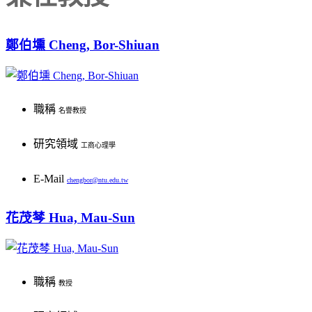
鄭伯壎 Cheng, Bor-Shiuan
職稱
名譽教授
研究領域
工商心理學
E-Mail
chengbor@ntu.edu.tw
辦公室/電話
花茂棽 Hua, Mau-Sun
S305/ 886-2-33663087
研究興趣
職稱
教授
華人組織與管理／企業文化與效能／領導統御與績效／工作態度與激勵／組織網絡與關係／