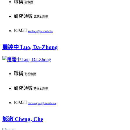
職稱
經歷
副教授
2008-2010：《本土心理學研究》主編
研究領域
臨床心理學
2018-Present Adjunct Full Professor of Psychology, National Taiwan University
2008-2010：國科會心理學門召集人
E-Mail
2006-2015 Adjunct Full Professor of Statistics, Indiana University
swchang@ntu.edu.tw
2006-2008：台灣心理學會理事長
2004-2015 Full Professor of Methodology, Indiana University
辦公室/電話
羅達中 Luo, Da-Zhong
S203/ 886-2-33663091
2006-2008：國立台灣大學心理學系系主任兼研究所所長
學歷
研究興趣
1997-2006：國立台灣大學心理學系教授
1979 Ph.D. University of Wisconsin Madison (Psychometrics)
2004-2005：法國歐洲管理學院(INSEAD)訪問教授
職稱
助理教授
心理診斷／心理治療／強迫症／創傷後壓力症候群／焦慮與憂鬱等之心理病理診斷及治療
(Minor in Statistics)
1996-1997：英國劍橋大學管理學院訪問教授
研究領域
普通心理學
提供課程
1977 M.S. University of Wisconsin Madison (Educational Psyc
1996-2000：中華心理學刊副主編
E-Mail
dazhongluo@ntu.edu.tw
臨床心理學專題研究／高等臨床心理學／高等心理治療與學習／正念取向的心理治療專題：
1974 M.S. University of Wisconsin Platteville (Counseling and Guidance)
1993-1996：國立台灣大學畢業生就業輔導室主任
辦公室/電話
鄭澈 Cheng, Che
.
／精神科臨床心理學實習／臨床心理學特論
1973 B.S. National Taiwan University (Psychology)
1991-1997：國立台灣大學心理學系暨研究所副教授