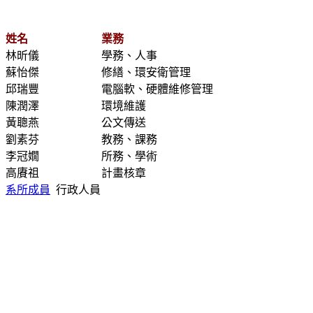
姓名
業務
林昕儀
學務、人事
蘇怡傑
修繕、環安衛管理
邱瑞豐
電腦軟、硬體維修管理
陳潤澤
環境維護
黃聰燕
公文傳送
劉素芬
教務、課務
李冠嫺
所務、學術
高賡祖
計畫核章
系所成員
行政人員