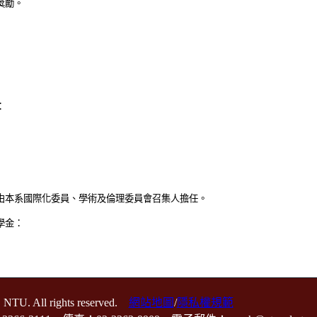
獎勵。
：
由本系國際化委員、學術及倫理委員會召集人擔任。
學金：
 NTU. All rights reserved.
網站地圖
/
隱私權規範