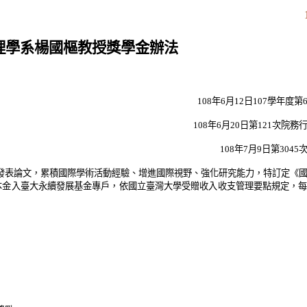
理學系楊國樞教授獎學金辦法
108
年
6
月
12
日
107
學年度第
108
年
6
月
20
日第
121
次院務
108
年
7
月
9
日第
3045
發表論文，累積國際學術活動經驗、增進國際視野、強化研究能力，特訂定《
本金入臺大永續發展基金專戶，依國立臺灣大學受贈收入收支管理要點規定，