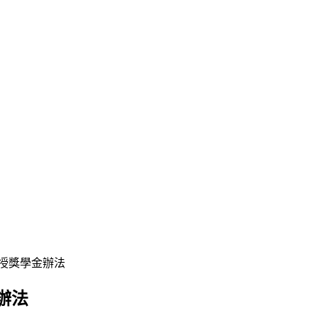
授獎學金辦法
辦法