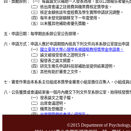
四、
獎勵原則：（一）每篇論文以補助一人發表為限，並以口頭報告者優先
（二）依出席會議之註冊費與機票費核定獎學金。
（三）核定金額依該年度經費及學生實際申請狀況調整。
（四）
每年未發完餘額移至下一年度使用。
（五）以未獲其他補助者優先獎勵
。
五、
申請日期：每學期由系辦公室公告辦理。
六、
申請方式：申請人應於申請期間內檢具下列文件向本系辦公室提出申請
（一）
國立臺灣大學心理學系楊國樞教授獎學金申請書。
（二）論文被接受發表之證明文件。
（三）擬發表之論文摘要。
（四）研究生需先申請科技部補助並提供結果證明。
（五）其他有助於審查之文件。
七、
審查作業由本系系主任組成本獎學金審查小組並擔任召集人，小組成員
八、
公告獲獎或會議結束後一個月內繳交下列文件至系辦公室，始得核發獎
（一）發表論文之電子檔。
（二）出席會議證明。
（三）機票及登機證。
（四）
出席國際學術會議心得報告
。
九、
本辦法經系務會議通過，報院、校核備後，自發布日施行。
©2015 Department of Psychology,
TOP