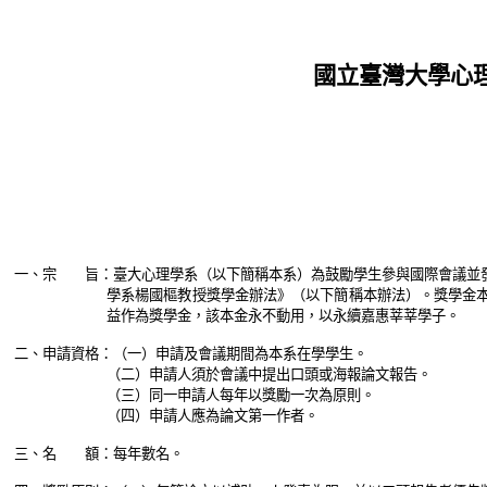
國立臺灣大學心
一、
宗 旨：
臺大心理學系（以下簡稱本系）為鼓勵學生參與國際會議並
學系楊國樞教授獎學金辦法》（以下簡稱本辦法）。獎學金
益作為獎學金，該本金永不動用，以永續嘉惠莘莘學子。
二、
申請資格：（一）申請及會議期間為本系在學學生。
（二）申請人須於會議中提出口頭或海報論文報告。
（三）同一申請人每年以獎勵一次為原則。
（四）申請人應為論文第一作者。
三、
名 額：每年數名。