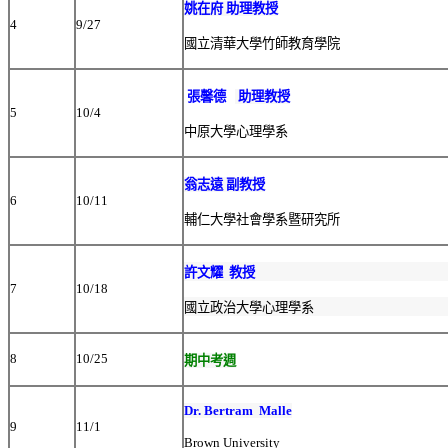
姚在府 助理教授
4
9/27
國立清華大學竹師教育學院
張馨德
助理教授
5
10/4
中原大學心理學系
翁志遠 副教授
6
10/11
輔仁大學社會學系暨研究所
許文耀
教授
7
10/18
國立政治大學心理學系
8
10/25
期中考週
Dr. Bertram Malle
9
11/1
Brown University