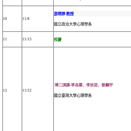
游琇婷 教授
10
11/8
國立政治大學心理學系
11
11/15
校慶
博二演講-李岳霖、李欣芸、曾鵬宇
12
11/22
國立臺灣大學心理學系