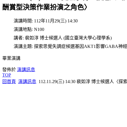
酬賞型決策作業扮演之角色〉
演講時間:
112年11月29(三) 14:30
演講地點:
N100
講者:
裴如淳 博士候選人 (國立臺灣大學心理學系)
演講主題:
探索思覺失調症候選基因AKT1影響GABA
畢業演講
發佈於
演講訊息
TOP
回首頁
演講訊息
112.11.29(三) 14:30 裴如淳 博