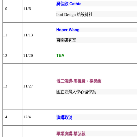
吳佳欣 Cathie
10
11/6
Irori Design 絡設計社
Hoper Wang
11
11/13
百喻研究室
12
11/20
TBA
博二
演講-周楓峻、楊昊紘
13
11/27
國立臺灣大學心理學系
14
12/4
演講取消
畢業演講-葉弘毅