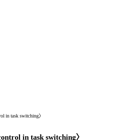
in task switching〉
rol in task switching〉