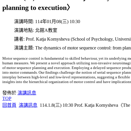
planning to execution〉
演講時間:
114年01月08(三) 10:30
演講地點:
北館A教室
講者:
Prof. Katja Kornysheva (School of Psychology, Univers
演講主題:
The dynamics of motor sequence control: from plan
Motor sequence control is fundamental to skilled behaviour, yet its underlying m
human measures. We present a novel approach utilizing non-invasive neuroimagi
of motor sequence planning and execution. Employing a delayed sequence producti
into motor commands. Our findings challenge the notion of serial sequence plann
interplay between high-level and low-level representations, suggesting a flexible
insights into the hierarchical organization of motor control and have implicatio
發佈於
演講訊息
TOP
回首頁
演講訊息
114.1.8(三) 10:30 Prof. Katja Kornysheva〈The d