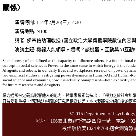
關係〉
演講時間:
114年2月26(三) 14:30
演講地點:
N100
講者:
侯宗佑助理教授 (國立政治大學傳播學院數位內容與
演講主題:
機器人能領導人類嗎？談機器人互動與AI互動
Social power, often defined as the capacity to influence others, is a foundationa
concept in social science is Power, in the same sense in which Energy is the funda
AI agents and robots, in our daily lives and workplaces, research on power dynamic
two empirical studies investigating power dynamics in Human-AI and Human-Robot
social science and examining how it is actually omnipresent—both explicitly and i
for future researchers and designers.
權力通常被定義為影響他人的能力。哲學家羅素曾指出：「權力之於社會科學
日益受到重視，但跟權力相關的研究仍相對缺乏。本次我將先介紹自身的兩
發佈於
演講訊息
©2015 Department of Psychology,
TOP
地址：106臺北市羅斯福路四段一號 電話：02-3366-3
回首頁
演講訊息
114.02.26(三) 14:30 侯宗佑助理
最佳解析度1024＊768 適合瀏覽