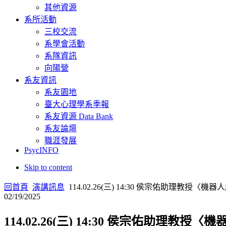
其他資源
系所活動
三校交流
系學會活動
系隊資訊
向陽營
系友資訊
系友園地
臺大心理學系季報
系友資源 Data Bank
系友論壇
職涯發展
PsycINFO
Skip to content
回首頁
演講訊息
114.02.26(三) 14:30 侯宗佑助理
02/19/2025
114.02.26(三) 14:30 侯宗佑助