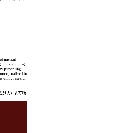
fundamental
gents, including
 by presenting
conceptualized in
ns of my research
機器人）的互動