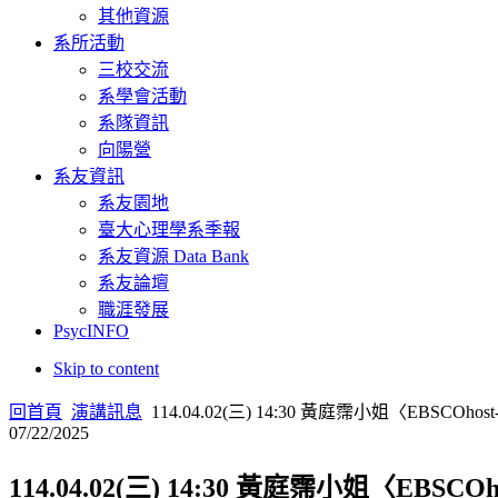
其他資源
系所活動
三校交流
系學會活動
系隊資訊
向陽營
系友資訊
系友園地
臺大心理學系季報
系友資源 Data Bank
系友論壇
職涯發展
PsycINFO
Skip to content
回首頁
演講訊息
114.04.02(三) 14:30 黃庭霈小姐〈EBSC
07/22/2025
114.04.02(三) 14:30 黃庭霈小姐〈EB