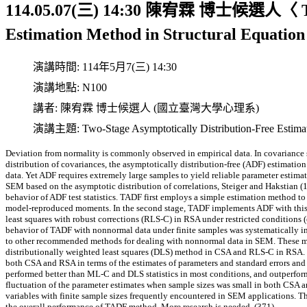
114.05.07(三) 14:30 陳宥霖 博士候選人〈 Two-S
Estimation Method in Structural Equati
演講時間:
114年5月7(三) 14:30
演講地點:
N100
講者:
陳宥霖 博士候選人 (國立臺灣大學心理系)
演講主題:
Two-Stage Asymptotically Distribution-Free Estima
Deviation from normality is commonly observed in empirical data. In covariance 
distribution of covariances, the asymptotically distribution-free (ADF) estimat
data. Yet ADF requires extremely large samples to yield reliable parameter estimates
SEM based on the asymptotic distribution of correlations, Steiger and Hakstian 
behavior of ADF test statistics. TADF first employs a simple estimation method 
model-reproduced moments. In the second stage, TADF implements ADF with thi
least squares with robust corrections (RLS-C) in RSA under restricted conditions 
behavior of TADF with nonnormal data under finite samples was systematically i
to other recommended methods for dealing with nonnormal data in SEM. These 
distributionally weighted least squares (DLS) method in CSA and RLS-C in RSA. P
both CSA and RSA in terms of the estimates of parameters and standard errors and th
performed better than ML-C and DLS statistics in most conditions, and outperfo
fluctuation of the parameter estimates when sample sizes was small in both CSA 
variables with finite sample sizes frequently encountered in SEM applications. T
the overall performance of TADF method. More research is needed. (371)