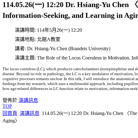
114.05.26(一) 12:20 Dr. Hsiang-Yu Chen 〈T
Information-Seeking, and Learning in Ag
演講時間:
114年5月26(一) 12:20
演講地點:
北館A教室
講者:
Dr. Hsiang-Yu Chen (Brandeis University)
演講主題:
The Role of the Locus Coeruleus in Motivation, In
The locus coeruleus (LC), which produces catecholamines (norepinephrine and dopa
disease. Beyond its role in pathology, the LC is a key modulator of motivation, 
cognitive processes remains unclear. In this talk, I will introduce the anatomical 
findings from my research, which uses a multimodal approach, including pupill
how age-related differences in LC function relate to motivation, information-seek
發佈於
演講訊息
TOP
回首頁
演講訊息
114.05.26(一) 12:20 Dr. Hsiang-Yu Chen 〈The Rol
Aging〉