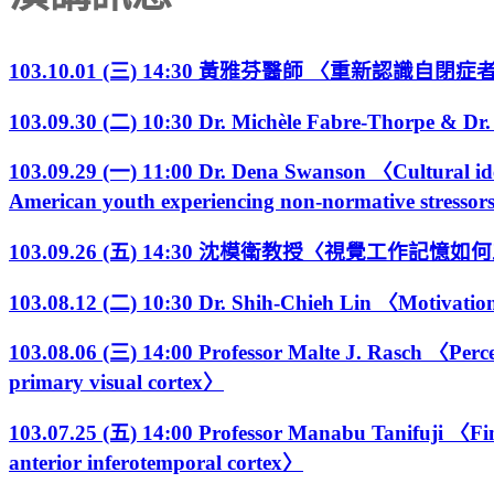
103.10.01 (三) 14:30 黃雅芬醫師 〈重新認
103.09.30 (二) 10:30 Dr. Michèle Fabre-Thorpe & Dr
103.09.29 (一) 11:00 Dr. Dena Swanson 〈Cultural iden
American youth experiencing non-normative stresso
103.09.26 (五) 14:30 沈模衛教授〈視覺工作記憶
103.08.12 (二) 10:30 Dr. Shih-Chieh Lin 〈Motivationa
103.08.06 (三) 14:00 Professor Malte J. Rasch 〈Percep
primary visual cortex〉
103.07.25 (五) 14:00 Professor Manabu Tanifuji 〈Fine
anterior inferotemporal cortex〉