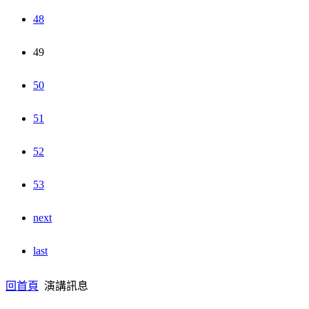
48
49
50
51
52
53
next
last
回首頁
演講訊息