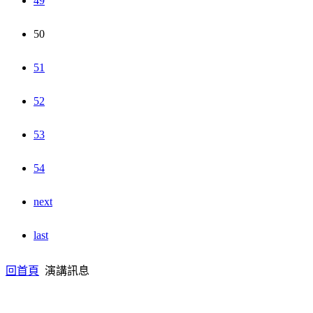
49
50
51
52
53
54
next
last
回首頁
演講訊息