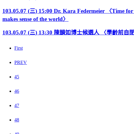
103.05.07 (三) 15:00 Dr. Kara Federmeier 〈Time for 
makes sense of the world〉
103.05.07 (三) 13:30 陳韻如博士候選人 〈學
First
PREV
45
46
47
48