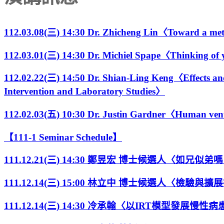
112.03.08(三) 14:30 Dr. Zhicheng Lin〈Toward a met
112.03.01(三) 14:30 Dr. Michiel Spape〈Thinking of yo
112.02.22(三) 14:50 Dr. Shian-Ling Keng〈Effects and
Intervention and Laboratory Studies〉
112.02.03(五) 10:30 Dr. Justin Gardner〈Human ventral
【111-1 Seminar Schedule】
111.12.21(三) 14:30 鄭昱宏 博士候選人〈
111.12.14(三) 15:00 林立中 博士候選人
111.12.14(三) 14:30 冷承翰〈以IRT模型發展慢