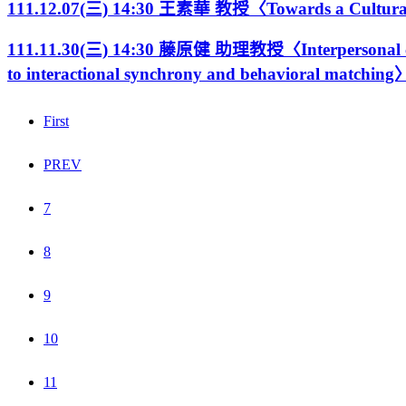
111.12.07(三) 14:30 王素華 教授〈Towards a Cultural 
111.11.30(三) 14:30 藤原健 助理教授〈Interpersonal coor
to interactional synchrony and behavioral matching
First
PREV
7
8
9
10
11